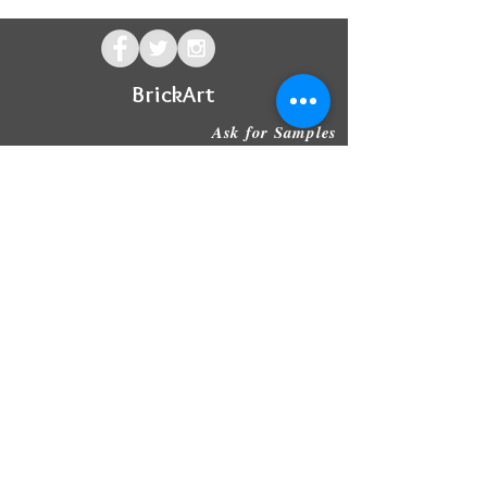
BrickArt
Ask for Samples
About us
브릭아트 비젼
​브릭아트 메시지
브릭아트 네이버 블로그
​브릭아트 블로그
​브로츄어
Products
클링커
러스틱
프론티스
예루살렘
​모노타일