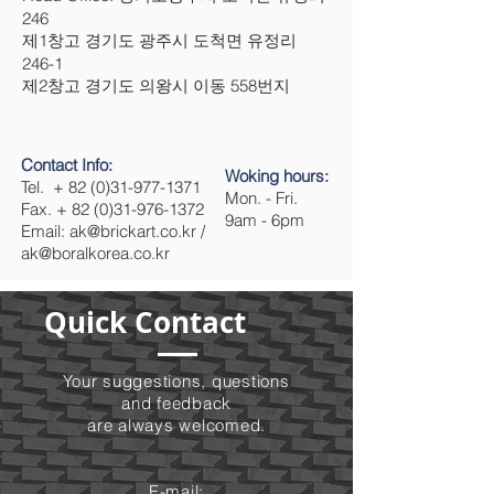
246
제1창고 경기도 광주시 도척면 유정리
246-1
제2창고 경기도 의왕시 이동 558번지
Contact Info:
Woking hours:
Tel. +
82 (0)31-977-1371
Mon. - Fri.
Fax. + 82 (0)31-976-1372
9am - 6pm
Email: ak@brickart.co.kr /
ak@boralkorea.co.kr
Quick Contact
Your suggestions, questions
and feedback
are always welcomed.
E-mail: